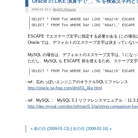
Oracle の LIKE 演算子で _、% を検索文字
2009-01-15-1: [
MySQL
][
Oracle
]
SELECT * FROM foo WHERE bar LIKE '%baz\%' ESCAPE 
SELECT * FROM foo WHERE bar LIKE '%baz\_' ESCAPE 
ESCAPE でエスケープ文字に指定する必要がある (この場合は 
Oracle では、デフォルトのエスケープ文字は決まっていな
MySQL の場合は、デフォルトのエスケープ文字は、\ にな
ただし、MySQL も ESCAPE 節を使えるため、スケープ文字
SELECT * FROM foo WHERE bar LIKE '%baz|%' ESCAPE 
- ref.: 忘れっぽいエンジニアのオラクルSQLリファレンス
http://oracle.se-free.com/dml/01_like.html
- ref.: MySQL :: MySQL 5.1 リファレンスマニュアル :: 11
http://dev.mysql.com/doc/refman/5.1/ja/string-comparison-fun
« 前の日 (2009-01-13)
|
次の日 (2009-02-16) »