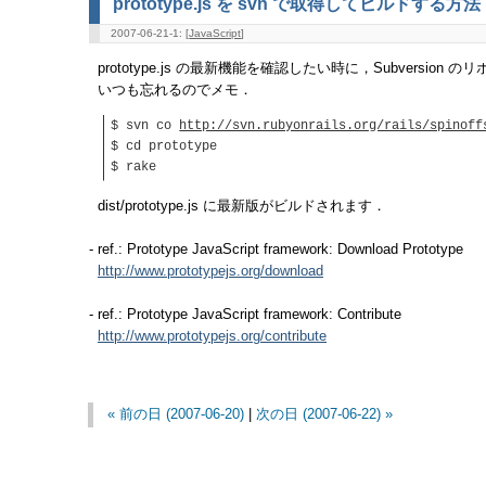
prototype.js を svn で取得してビルドする方法
2007-06-21-1: [
JavaScript
]
prototype.js の最新機能を確認したい時に，Subversi
いつも忘れるのでメモ．
$ svn co
http://svn.rubyonrails.org/rails/spinoff
$ cd prototype
$ rake
dist/prototype.js に最新版がビルドされます．
- ref.: Prototype JavaScript framework: Download Prototype
http://www.prototypejs.org/download
- ref.: Prototype JavaScript framework: Contribute
http://www.prototypejs.org/contribute
« 前の日 (2007-06-20)
|
次の日 (2007-06-22) »