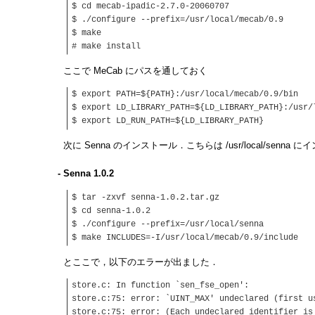
$ cd mecab-ipadic-2.7.0-20060707
$ ./configure --prefix=/usr/local/mecab/0.9
$ make
# make install
ここで MeCab にパスを通しておく
$ export PATH=${PATH}:/usr/local/mecab/0.9/bin
$ export LD_LIBRARY_PATH=${LD_LIBRARY_PATH}:/usr/
$ export LD_RUN_PATH=${LD_LIBRARY_PATH}
次に Senna のインストール．こちらは /usr/local/senna
- Senna 1.0.2
$ tar -zxvf senna-1.0.2.tar.gz
$ cd senna-1.0.2
$ ./configure --prefix=/usr/local/senna
$ make INCLUDES=-I/usr/local/mecab/0.9/include
とここで，以下のエラーが出ました．
store.c: In function `sen_fse_open':
store.c:75: error: `UINT_MAX' undeclared (first u
store.c:75: error: (Each undeclared identifier is