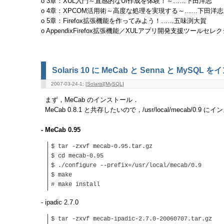
o 3章：XUL入門～直感的なUI作成を体験！～……下田洋志
o 4章：XPCOM活用術～高度な処理を実現する～……下田洋志
o 5章：Firefox拡張機能を作ってみよう！……五味渕大賀
o AppendixFirefox拡張機能／XULアプリ開発支援ツールセレ
Solaris 10 に MeCab と Senna と MyS
2007-03-24-1: [
Solaris
][
MySQL
]
まず，MeCab のインストール．
MeCab 0.8.1 と共存したいので，/usr/local/mecab/0
- MeCab 0.95
$ tar -zxvf mecab-0.95.tar.gz
$ cd mecab-0.95
$ ./configure --prefix=/usr/local/mecab/0.9
$ make
# make install
- ipadic 2.7.0
$ tar -zxvf mecab-ipadic-2.7.0-20060707.tar.gz