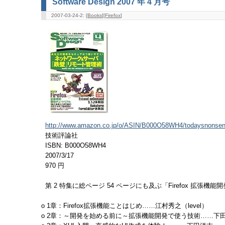
Software Design 2007 年 4 月号
2007-03-24-2: [
Books
][
Firefox
]
http://www.amazon.co.jp/o/ASIN/B000O58WH4/todaysnonsen
技術評論社
ISBN: B000O58WH4
2007/3/17
970 円
第 2 特集に総ページ 54 ページにも及ぶ「Firefox 拡張
o 1章：Firefox拡張機能ことはじめ……江村秀之（level）
o 2章：～開発を始める前に～拡張機能開発で使う技術……下