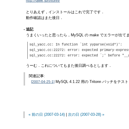
http://qwik.jp/tritonn/
とりあえず，インストールはこれで完了です．
動作確認はまた後日．
- 追記
うまくいったと思ったら，MySQL の make でエラーが出て
sql_yacc.cc: In function `int yyparse(void*)':
sql_yacc.cc:22272: error: expected primary-expres
sql_yacc.cc:22272: error: expected `;' before "__
うーむ．これについてもまた後日調べるとします．
関連記事:
[2007-04-25-1]
MySQL 4.1.22 用の Tritonn パッチをテ
« 前の日 (2007-03-14)
|
次の日 (2007-03-28) »