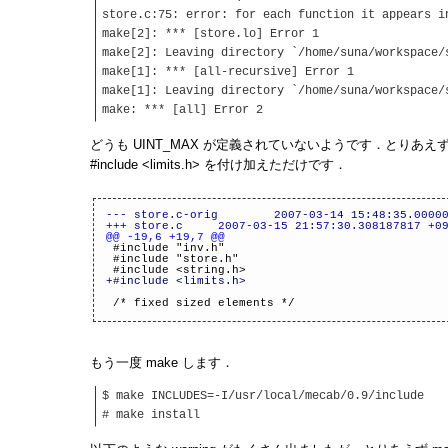
store.c:75: error: for each function it appears i
make[2]: *** [store.lo] Error 1
make[2]: Leaving directory `/home/suna/workspace/
make[1]: *** [all-recursive] Error 1
make[1]: Leaving directory `/home/suna/workspace/
make: *** [all] Error 2
どうも UINT_MAX が定義されていないようです．とりあえず，l
#include <limits.h> を付け加えただけです．
--- store.c-orig 2007-03-14 15:48:35.000000
+++ store.c 2007-03-15 21:57:30.308187817 +09
@@ -19,6 +19,7 @@
#include "inv.h"
#include "store.h"
#include <string.h>
+#include <limits.h>
/* fixed sized elements */
もう一度 make します．
$ make INCLUDES=-I/usr/local/mecab/0.9/include
# make install