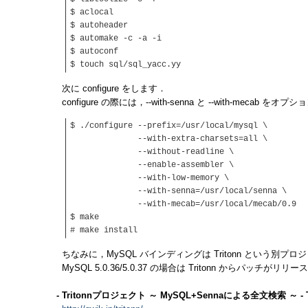
$ aclocal
$ autoheader
$ automake -c -a -i
$ autoconf
$ touch sql/sql_yacc.yy
次に configure をします．
configure の際には，--with-senna と --with-mecab 
$ ./configure --prefix=/usr/local/mysql \
--with-extra-charsets=all \
--without-readline \
--enable-assembler \
--with-low-memory \
--with-senna=/usr/local/senna \
--with-mecab=/usr/local/mecab/0.9
$ make
# make install
ちなみに，MySQL バインディングは Tritonn という別
MySQL 5.0.36/5.0.37 の場合は Tritonn からパッチがリ
- Tritonnプロジェクト ～ MySQL+Sennaによる全文検索 ～ -