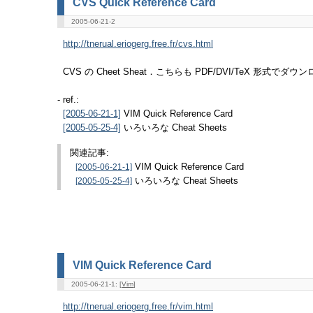
CVS Quick Reference Card
2005-06-21-2
http://tnerual.eriogerg.free.fr/cvs.html
CVS の Cheet Sheat．こちらも PDF/DVI/TeX 形式でダ
- ref.:
VIM Quick Reference Card
[2005-06-21-1]
いろいろな Cheat Sheets
[2005-05-25-4]
関連記事:
[2005-06-21-1]
VIM Quick Reference Card
[2005-05-25-4]
いろいろな Cheat Sheets
VIM Quick Reference Card
2005-06-21-1: [
Vim
]
http://tnerual.eriogerg.free.fr/vim.html