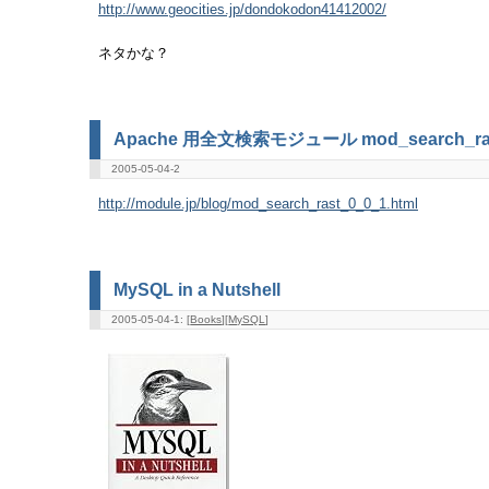
http://www.geocities.jp/dondokodon41412002/
ネタかな？
Apache 用全文検索モジュール mod_search_ra
2005-05-04-2
http://module.jp/blog/mod_search_rast_0_0_1.html
MySQL in a Nutshell
2005-05-04-1: [
Books
][
MySQL
]