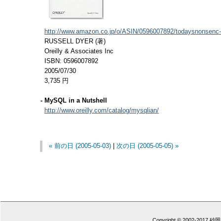
http://www.amazon.co.jp/o/ASIN/0596007892/todaysnonsenc-
RUSSELL DYER (著)
Oreilly & Associates Inc
ISBN: 0596007892
2005/07/30
3,735 円
- MySQL in a Nutshell
http://www.oreilly.com/catalog/mysqlian/
« 前の日 (2005-05-03)
|
次の日 (2005-05-05) »
Copyright © 2002-2017 砂岡 憲