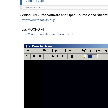
VideoLAN
2005-05-02-5
- VideoLAN - Free Software and Open Source video streami
http://www.videolan.org/
- via: MOONGIFT
http://oss.moongift.jp/intro/i-577.html