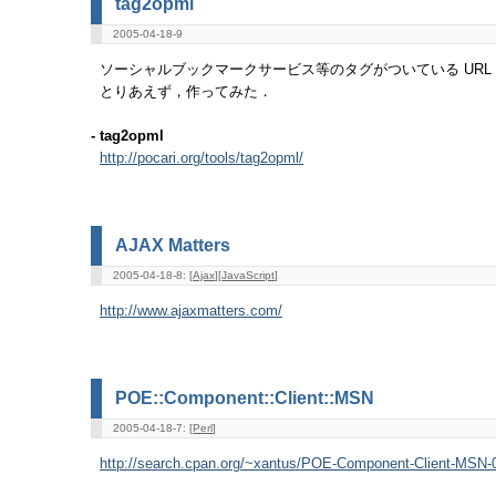
tag2opml
2005-04-18-9
ソーシャルブックマークサービス等のタグがついている URL の
とりあえず，作ってみた．
- tag2opml
http://pocari.org/tools/tag2opml/
AJAX Matters
2005-04-18-8: [
Ajax
][
JavaScript
]
http://www.ajaxmatters.com/
POE::Component::Client::MSN
2005-04-18-7: [
Perl
]
http://search.cpan.org/~xantus/POE-Component-Client-MSN-0