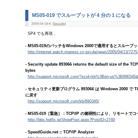
MS05-019 でスループットが 4 分の 1 になる
2005-04-18-6: [
Security
]
SP4 でも再現．
- MS05-019のパッチをWindows 2000で適用するとスループ
http://internet.watch.impress.co.jp/cda/news/2005/04/13/7275
- Security update 893066 returns the default size of the T
bytes
http://support.microsoft.com/?scid=kb%3Ben-us%3B89034
- セキュリティ更新プログラム 893066 は Windows 2000
に戻す
http://support.microsoft.com/kb/890345/
- MS05-019［緊急］：TCP/IP の脆弱性により、リモートでコー
http://bbs.hotfix.jp/ShowPost.aspx?PostID=2740
- SpeedGuide.net :: TCP/IP Analyzer