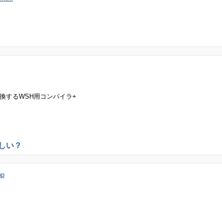
ptをExeに変換するWSH用コンパイラ+
しい？
hp