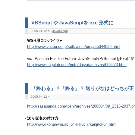
VBScript や JavaScriptを exe 形式に
2005-04-12-5: [
JavaScript
]
- WSH用コンパイラ+
http://www.vector.co.jp/soft/winnt/prog/se344839.html
- via: Passion For The Future: JavaScriptやVBscri
http://www.ringolab.com/note/daiya/archives/003273.html
「終わる」？「終る」？ 送りがなはどっちが正
2005-04-12-4
http://sasapanda.com/toshi/archives/200504/09_2315-2037.p
- 送り仮名の付け方
http://www.konan-wu.ac.jp/~kikuchi/kanji/okuri.html