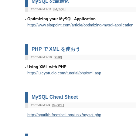
MySQL の最適化
2005-04-12-11: [
MySQL
]
- Optimizing your MySQL Application
http://www.sitepoint.com/article/optimizing-mysql-application
PHP で XML を使おう
2005-04-12-10: [
PHP
]
- Using XML with PHP
http://juicystudio.com/tutorial/php/xml.asp
MySQL Cheat Sheet
2005-04-12-9: [
MySQL
]
http://nparikh.freeshell.org/unix/mysql.php