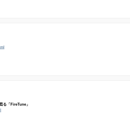
tml
「FireTune」
l