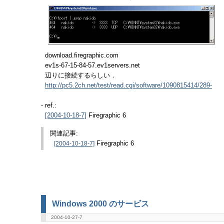
download.firegraphic.com
ev1s-67-15-84-57.ev1servers.net
辺りに接続するらしい．
http://pc5.2ch.net/test/read.cgi/software/1090815414/289-
- ref.:
Firegraphic 6
[2004-10-18-7]
関連記事:
[2004-10-18-7]
Firegraphic 6
Windows 2000 のサービス
2004-10-27-7