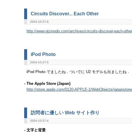
Circuits Discover... Each Other
2004-10-27-6
http://www.gizmodo.com/archives/circuits-discover-each-othe
iPod Photo
2004-10-27-5
iPod Photo でましたね．ついでに U2 モデルも出ましたね．
- The Apple Store (Japan)
http://store.apple.com/0120-APPLE-1/WebObjects/japanstore
訪問者に優しい Web サイト作り
2004-10-27-4
- 文字と背景