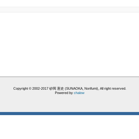
Copyright © 2002-2017 砂岡 憲史 (SUNAOKA, Norifumi), All right reserved.
Powered by
chalow