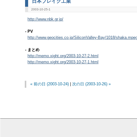
日本ブレイク工業
2003-10-25-1
http://www.nbk.gr.jp/
- PV
http://www.geocities.co.jp/SiliconValley-Bay/1018/shaka.mpe
- まとめ
http://memo.xight.org/2003-10-27-2.html
http://memo.xight.org/2003-10-27-1.html
« 前の日 (2003-10-24)
|
次の日 (2003-10-26) »