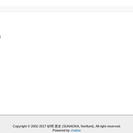
g
Copyright © 2002-2017 砂岡 憲史 (SUNAOKA, Norifumi), All right reserved.
Powered by
chalow