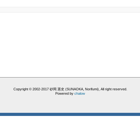
Copyright © 2002-2017 砂岡 憲史 (SUNAOKA, Norifumi), All right reserved.
Powered by
chalow