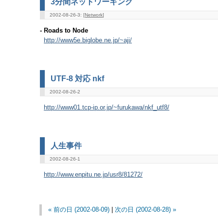
3分間ネットワーキング
2002-08-26-3: [
Network
]
- Roads to Node
http://www5e.biglobe.ne.jp/~aji/
UTF-8 対応 nkf
2002-08-26-2
http://www01.tcp-ip.or.jp/~furukawa/nkf_utf8/
人生事件
2002-08-26-1
http://www.enpitu.ne.jp/usr8/81272/
« 前の日 (2002-08-09)
|
次の日 (2002-08-28) »